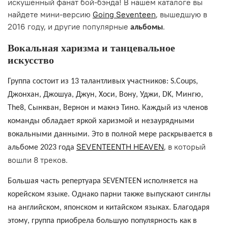
искушенный фанат бой-бэнда! В нашем каталоге вы
найдете мини-версию
Going Seventeen
, вышедшую в
2016 году, и другие популярные
.
альбомы
Вокальная харизма и танцевальное
искусство
Группа состоит из 13 талантливых участников: S.Coups,
Джонхан, Джошуа, Джун, Хоси, Вону, Уджи, DK, Мингю,
The8, Сынкван, Вернон и макнэ Тино. Каждый из членов
команды обладает яркой харизмой и незаурядными
вокальными данными. Это в полной мере раскрывается в
SEVENTEENTH HEAVEN
, в который
альбоме 2023 года
вошли 8 треков.
Большая часть репертуара SEVENTEEN исполняется на
корейском языке. Однако парни также выпускают синглы
на английском, японском и китайском языках. Благодаря
этому, группа приобрела большую популярность как в