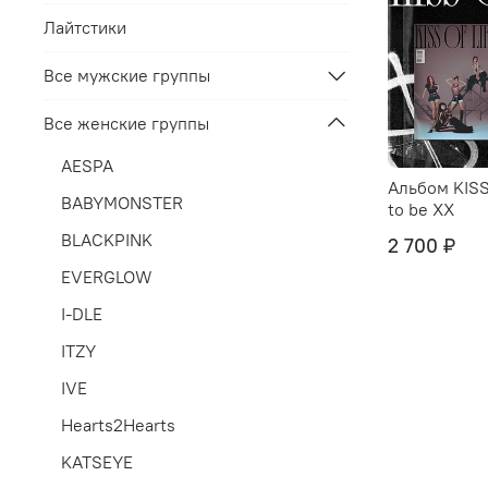
Лайтстики
Все мужские группы
Все женские группы
AESPA
Альбом KISS
BABYMONSTER
to be XX
BLACKPINK
2 700 ₽
EVERGLOW
I-DLE
ITZY
IVE
Hearts2Hearts
KATSEYE