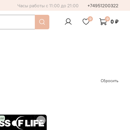
Часы работы с 11:00 до 21:00
+74951200322
0
0
0 ₽
Сбросить
чии