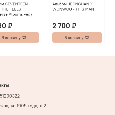
ом SEVENTEEN -
Альбом JEONGHAN X
L THE FEELS
WONWOO - THIS MAN
rse Albums ver.)
90 ₽
2 700 ₽
В корзину
В корзину
акты
51200322
ква, ул 1905 года, д 2