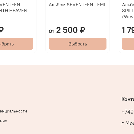
VENTEEN -
Альбом SEVENTEEN - FML
Альб
NTH HEAVEN
SPIL
(Weve
₽
2 500 ₽
1 7
От
ыбрать
Выбрать
Конт
денциальности
+749
ение
г Мос