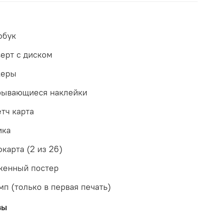
обук
верт с диском
керы
рывающиеся наклейки
етч карта
ика
окарта (2 из 26)
женный постер
мп (только в первая печать)
вы