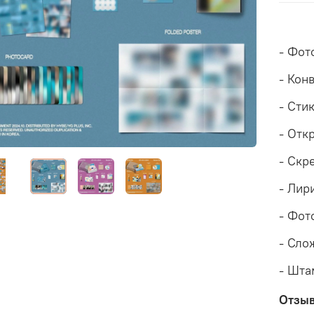
- Фот
- Кон
- Сти
- Отк
- Скр
- Лир
- Фот
- Сло
- Шта
Отзы