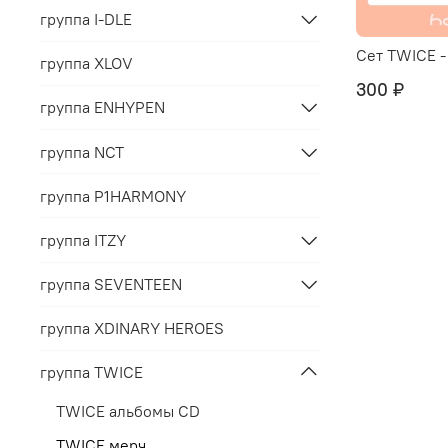
группа I-DLE
Сет TWICE -
группа XLOV
300 ₽
группа ENHYPEN
группа NCT
группа P1HARMONY
группа ITZY
группа SEVENTEEN
группа XDINARY HEROES
группа TWICE
TWICE альбомы CD
TWICE мерч