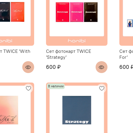
т TWICE 'With
Сет фотокарт TWICE
Сет фо
'Strategy'
For'
600 ₽
600 
В наличии