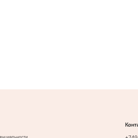
Конт
денциальности
+749