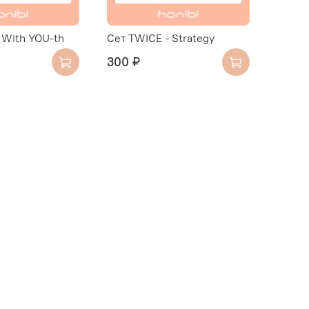
 With YOU-th
Сет TWICE - Strategy
300 ₽