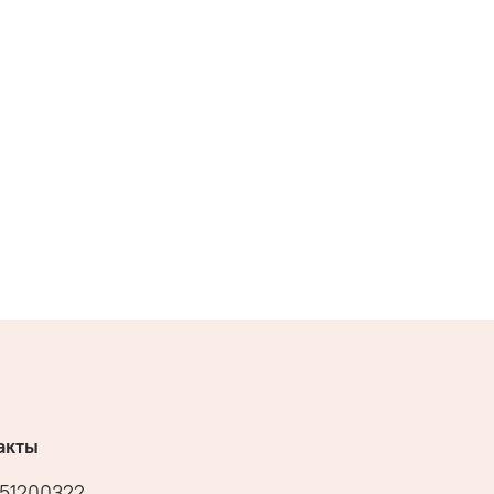
акты
51200322