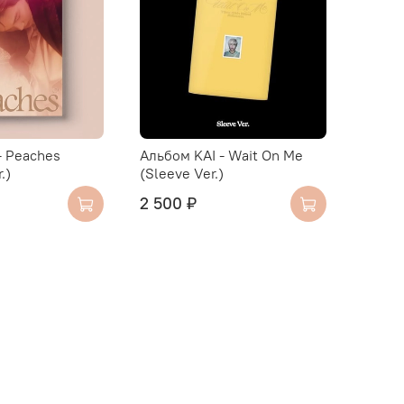
- Peaches
Альбом KAI - Wait On Me
.)
(Sleeve Ver.)
2 500 ₽