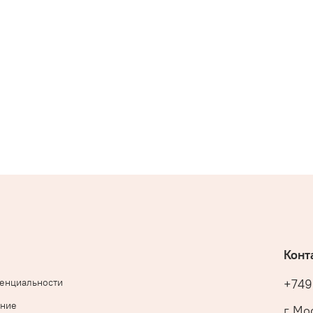
Конт
денциальности
+749
ение
г Мос