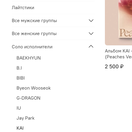
Лайтстики
Все мужские группы
Все женские группы
Соло исполнители
Альбом KAI 
(Peaches Ver
BAEKHYUN
2 500 ₽
B.I
BIBI
Byeon Wooseok
G-DRAGON
IU
Jay Park
KAI