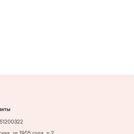
акты
51200322
ква, ул 1905 года, д 2