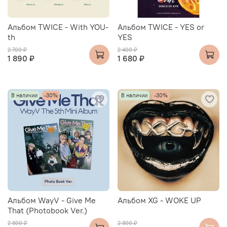
Альбом TWICE - With YOU-
Альбом TWICE - YES or
th
YES
2 700 ₽
2 400 ₽
1 890 ₽
1 680 ₽
В наличии
-30%
В наличии
-30%
Альбом WayV - Give Me
Альбом XG - WOKE UP
That (Photobook Ver.)
2 800 ₽
2 300 ₽