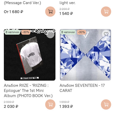
(Message Card Ver.)
light ver.
2 200 ₽
От
1 680 ₽
1 540 ₽
В наличии
-30%
В наличии
-30%
Альбом RIIZE - 'RIIZING :
Альбом SEVENTEEN - 17
Epilogue' The 1st Mini
CARAT
Album (PHOTO BOOK Ver.)
2 900 ₽
1 990 ₽
2 030 ₽
1 393 ₽