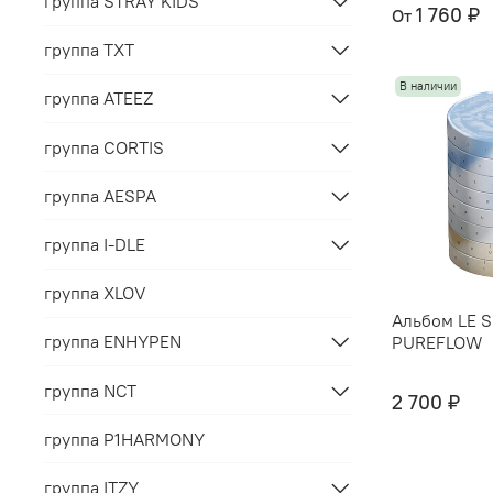
группа STRAY KIDS
1 760 ₽
От
группа TXT
В наличии
группа ATEEZ
группа CORTIS
группа AESPA
группа I-DLE
группа XLOV
Альбом LE S
группа ENHYPEN
PUREFLOW
группа NCT
2 700 ₽
группа P1HARMONY
группа ITZY