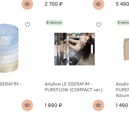
2 700 ₽
5 490
В наличии
В нали
SERAFIM -
Альбом LE SSERAFIM -
Альбо
PUREFLOW (COMPACT ver.)
PURE
Albums
1 990 ₽
1 490