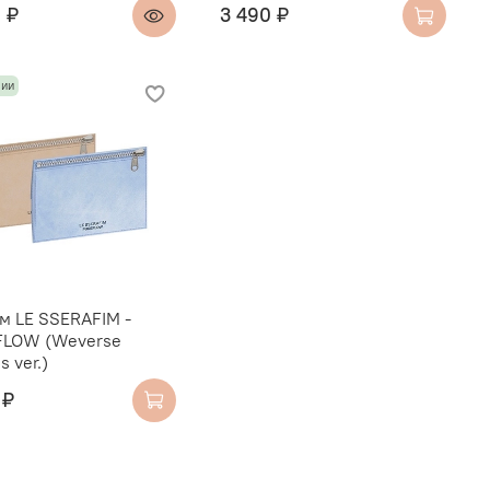
 ₽
3 490 ₽
чии
м LE SSERAFIM -
FLOW (Weverse
 ver.)
 ₽