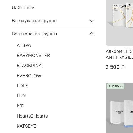
Лайтстики
Все мужские группы
Все женские группы
AESPA
Альбом LE S
BABYMONSTER
ANTIFRAGIL
BLACKPINK
2 500 ₽
EVERGLOW
I-DLE
В наличии
ITZY
IVE
Hearts2Hearts
KATSEYE