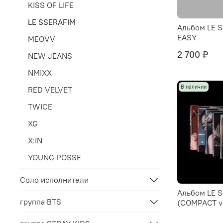
KISS OF LIFE
LE SSERAFIM
Альбом LE S
EASY
MEOVV
2 700 ₽
NEW JEANS
NMIXX
В наличии
RED VELVET
TWICE
XG
X:IN
YOUNG POSSE
Соло исполнители
Альбом LE S
группа BTS
(COMPACT ve