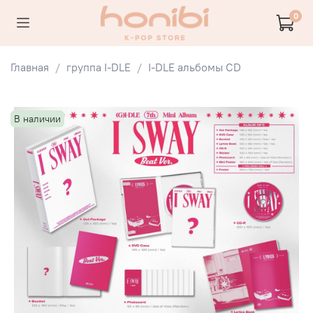
0
Главная
группа I-DLE
I-DLE альбомы CD
В наличии