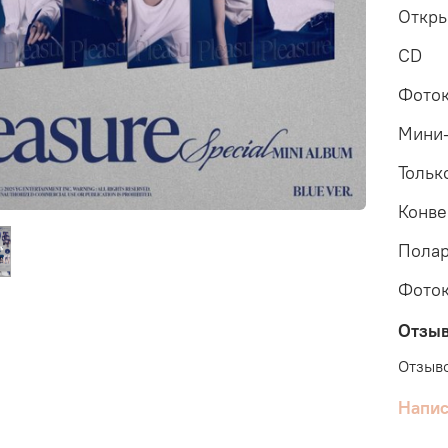
Откры
CD
Фоток
Мини-
Тольк
Конве
Полар
Фоток
Отзы
Отзыво
Напис