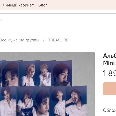
Личный кабинет
Блог
Все мужские группы
TREASURE
Альб
Mini
1 8
Облож