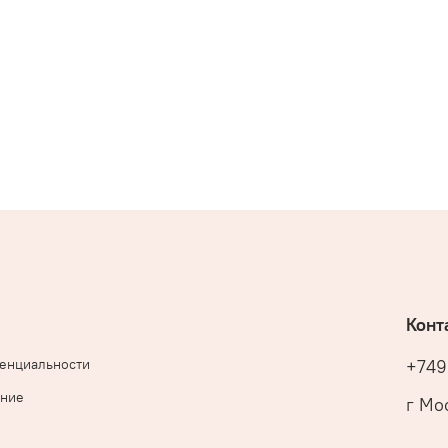
Конт
денциальности
+749
ение
г Мос