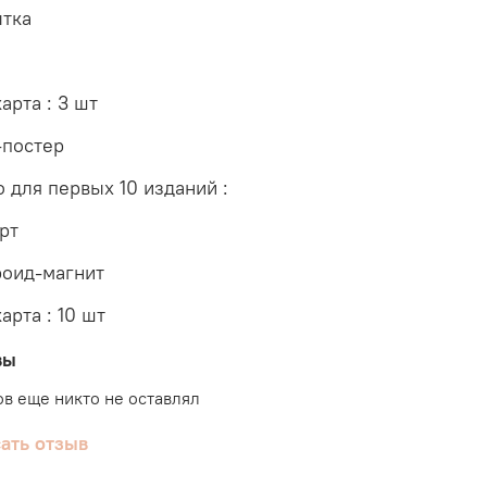
тка
арта : 3 шт
постер
о для первых 10 изданий :
рт
оид-магнит
арта : 10 шт
вы
в еще никто не оставлял
ать отзыв