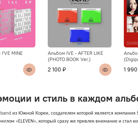
 I'VE MINE
Альбом IVE - AFTER LIKE
Альбо
(PHOTO BOOK Ver.)
(Digip
2 100 ₽
1 990
 эмоции и стиль в каждом аль
band
из Южной Кореи, создателем которой является компания St
синглом «ELEVEN», который сразу же привлек внимание и стал к