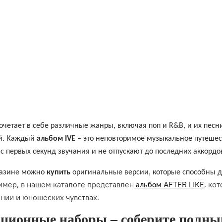
сочетает в себе различные жанры, включая поп и R&B, и их 
й. Каждый
альбом IVE
– это неповторимое музыкальное путеше
с первых секунд звучания и не отпускают до последних аккордо
газине можно
купить
оригинальные версии, которые способны 
имер, в нашем каталоге представлен
AFTER LIKE
, ко
альбом
ии и юношеских чувствах.
ционные наборы – соберите полны