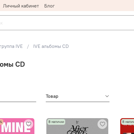
Личный кабинет
Блог
группа IVE
IVE альбомы CD
бомы CD
Товар
%
В наличии
В нали