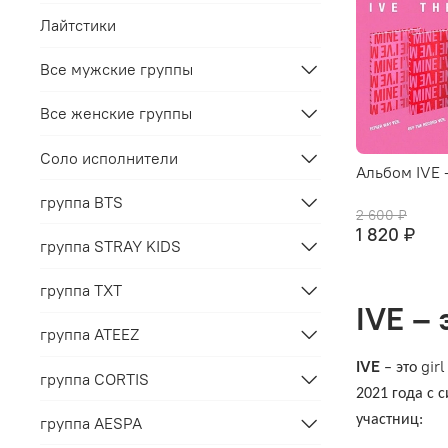
Лайтстики
Все мужские группы
Все женские группы
Соло исполнители
Альбом IVE -
группа BTS
2 600 ₽
1 820 ₽
группа STRAY KIDS
группа TXT
IVE –
группа ATEEZ
IVE
girl
– это
группа CORTIS
2021 года с 
участниц:
группа AESPA