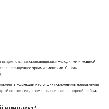
песни выделяются запоминающимися мелодиями и мощной
ствие, насыщенное яркими эмоциями. Синглы
в.
дополнить коллекции настоящих поклонников направления
торый состоит из динамичных синглов о первой любви,
й комплект!