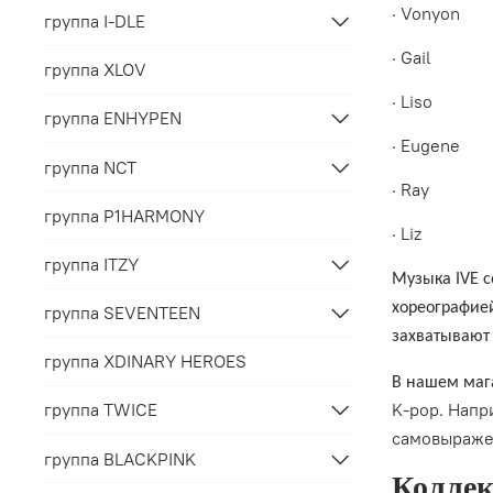
·
Vonyon
группа I-DLE
·
Gail
группа XLOV
·
Liso
группа ENHYPEN
·
Eugene
группа NCT
·
Ray
группа P1HARMONY
·
Liz
группа ITZY
Музыка IVE 
хореографие
группа SEVENTEEN
захватывают 
группа XDINARY HEROES
В нашем ма
K
-
pop
. Напр
группа TWICE
самовыражен
группа BLACKPINK
Коллек