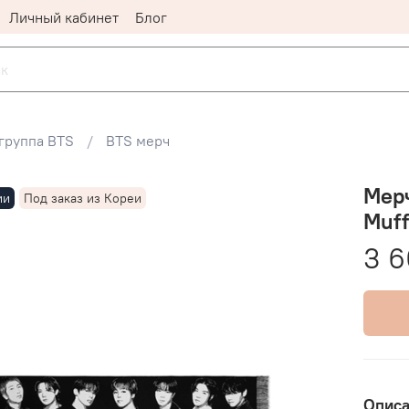
Личный кабинет
Блог
группа BTS
BTS мерч
Мерч
ии
Под заказ из Кореи
Muff
3 6
Опис