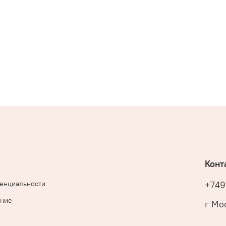
Конт
денциальности
+749
ение
г Мос