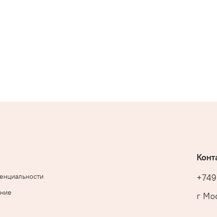
Конт
денциальности
+749
ение
г Мос