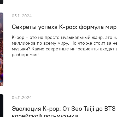
05.11.2024
Секреты успеха K-pop: формула мир
K-pop – это не просто музыкальный жанр, это
миллионов по всему миру. Но что же стоит за 
музыки? Какие секретные ингредиенты входят 
разберемся!
05.11.2024
Эволюция K-pop: От Seo Taiji до BT
корейской поп-музыки