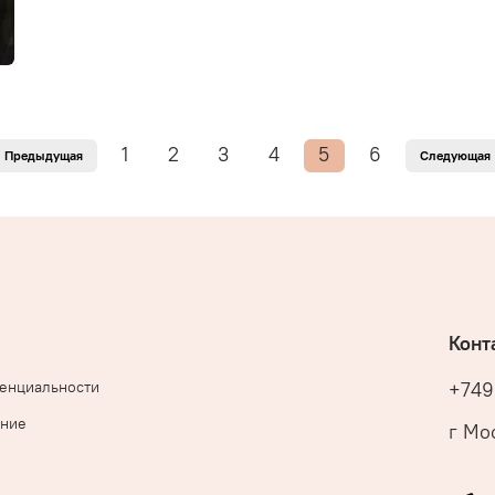
1
2
3
4
5
6
Предыдущая
Следующая
Конт
денциальности
+749
ение
г Мос