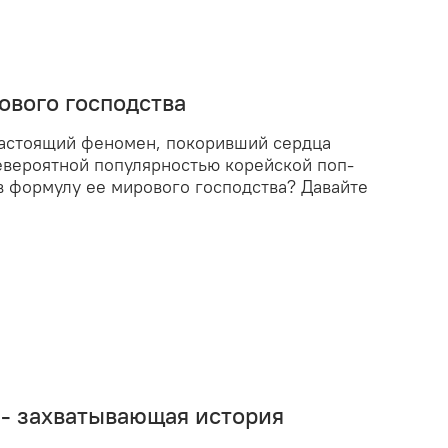
ового господства
 настоящий феномен, покоривший сердца
невероятной популярностью корейской поп-
в формулу ее мирового господства? Давайте
S - захватывающая история