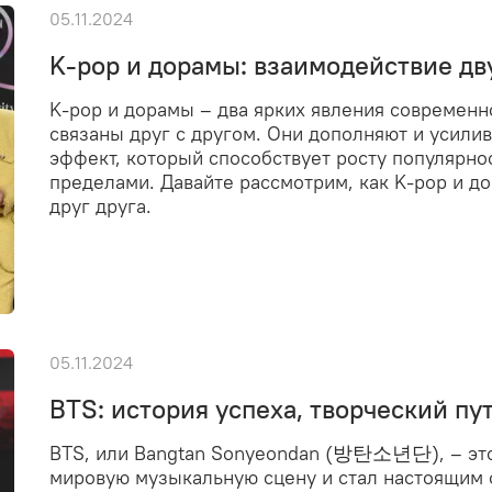
05.11.2024
K-pop и дорамы: взаимодействие дв
K-pop и дорамы – два ярких явления современн
связаны друг с другом. Они дополняют и усилив
эффект, который способствует росту популярнос
пределами. Давайте рассмотрим, как K-pop и д
друг друга.
05.11.2024
BTS: история успеха, творческий пу
BTS, или Bangtan Sonyeondan (방탄소년단), – это
мировую музыкальную сцену и стал настоящим 