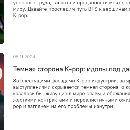
упорного труда, таланта и преданности мечте,
миру. Давайте проследим путь BTS к вершинам 
K-pop.
05.11.2024
Темная сторона K-pop: идолы под д
За блестящими фасадами K-pop индустрии, за 
выступлениями скрывается темная сторона, о к
казалось бы, живущие в мире славы и обожания
жесткими контрактами и нереалистичными ожид
pop и взглянем на его проблемы изнутри