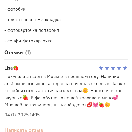
- фотобук
- тексты песен + закладка
- фотокарточка полароид
- селфи-фотокарточка
Отзывы
(1)
Lisa🍓
Покупала альбом в Москве в прошлом году. Наличие
альбомов большое, а персонал очень вежлевый! Также
кофейня очень эстетичная и уютная🌼. Напитки очень
вкусные🍓. В фотобутке тоже всë красиво и мило💞.
Мне всë понравилось, пять звëздочек💋💓🍓🌼
04.07.2025 14:15
Написать отзыв