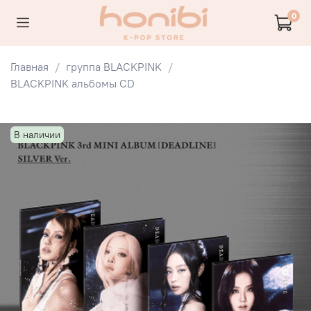
0
Главная
группа BLACKPINK
BLACKPINK альбомы CD
В наличии