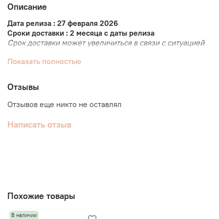
Описание
Дата релиза : 27 февраля 2026
Сроки доставки : 2 месяца с даты релиза
Срок доставки может увеличиться в связи с ситуацией
на таможне.
Показать полностью
Подарок от Weverse Shop за предзаказ :
при покупке 1 альбома - фотокарта ( 1 из 4 ), полароид (
Отзывы
1 из 4 );
при покупке сета - сет фотокарт ( 4 шт ), сет полароидов
Отзывов еще никто не оставлял
( 4 шт ), лого-кейс для альбомов.
Написать отзыв
CD-R
Фотобук : 16 стр
Билет фото-фильм
Сложенный постер
Фотокарта : 3 шт
Только первая печать для сета :
Похожие товары
Конверт
Фотокарта : 4 шт
В наличии